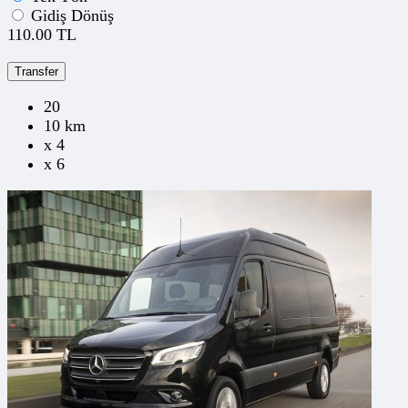
Gidiş Dönüş
110.00 TL
Transfer
20
10 km
x 4
x 6