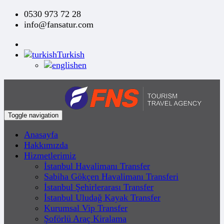
0530 973 72 28
info@fansatur.com
Turkish
en
Toggle navigation
Anasayfa
Hakkımızda
Hizmetlerimiz
İstanbul Havalimanı Transfer
Sabiha Gökçen Havalimanı Transferi
İstanbul Şehirlerarası Transfer
İstanbul Uludağ Kayak Transfer
Kurumsal Vip Transfer
Şoförlü Araç Kiralama