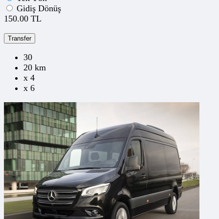
Gidiş Dönüş
150.00 TL
Transfer
30
20 km
x 4
x 6