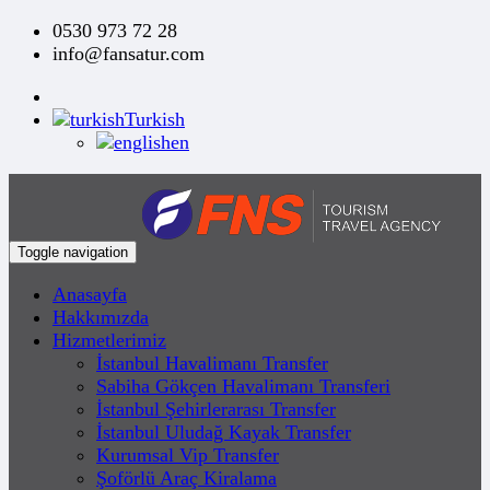
0530 973 72 28
info@fansatur.com
Turkish
en
Toggle navigation
Anasayfa
Hakkımızda
Hizmetlerimiz
İstanbul Havalimanı Transfer
Sabiha Gökçen Havalimanı Transferi
İstanbul Şehirlerarası Transfer
İstanbul Uludağ Kayak Transfer
Kurumsal Vip Transfer
Şoförlü Araç Kiralama