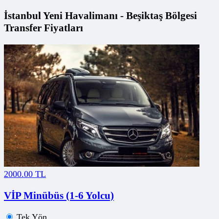
İstanbul Yeni Havalimanı - Beşiktaş Bölgesi
Transfer Fiyatları
2000.00 TL
VİP Minübüs (1-6 Yolcu)
Tek Yön