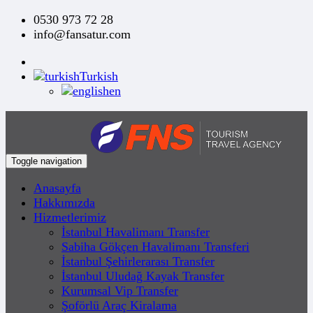
0530 973 72 28
info@fansatur.com
Turkish
en
Toggle navigation
Anasayfa
Hakkımızda
Hizmetlerimiz
İstanbul Havalimanı Transfer
Sabiha Gökçen Havalimanı Transferi
İstanbul Şehirlerarası Transfer
İstanbul Uludağ Kayak Transfer
Kurumsal Vip Transfer
Şoförlü Araç Kiralama