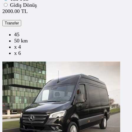
Gidiş Dönüş
2000.00 TL
Transfer
45
50 km
x 4
x 6