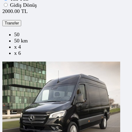
Gidiş Dönüş
2000.00 TL
Transfer
50
50 km
x 4
x 6