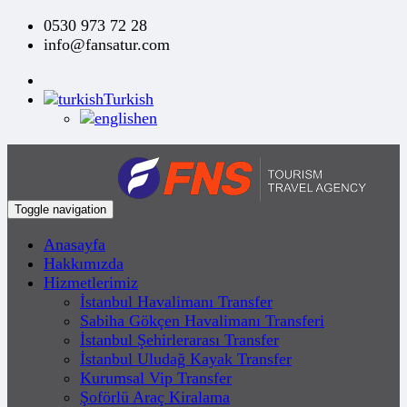
0530 973 72 28
info@fansatur.com
Turkish
en
Toggle navigation
Anasayfa
Hakkımızda
Hizmetlerimiz
İstanbul Havalimanı Transfer
Sabiha Gökçen Havalimanı Transferi
İstanbul Şehirlerarası Transfer
İstanbul Uludağ Kayak Transfer
Kurumsal Vip Transfer
Şoförlü Araç Kiralama